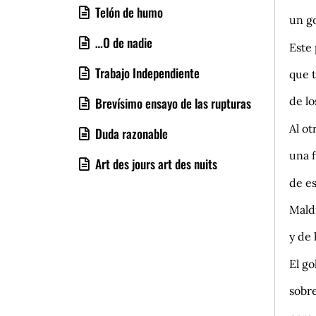
Telón de humo
un go
…O de nadie
Este 
Trabajo Independiente
que 
de lo
Brevísimo ensayo de las rupturas
Al ot
Duda razonable
una f
Art des jours art des nuits
de es
Mald
y de 
El go
sobre