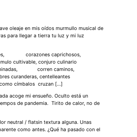
ave oleaje en mis oídos murmullo musical de
 para llegar a tierra tu luz y mi luz
ríes, corazones caprichosos,
 cultivable, conjuro culinario
ulminadas, corren caminos,
es curanderas, centelleantes
o címbalos cruzan […]
agada acoge mi ensueño. Oculto está un
iempos de pandemia. Tirito de calor, no de
 neutral / flatsin textura alguna. Unas
sparente como antes. ¿Qué ha pasado con el