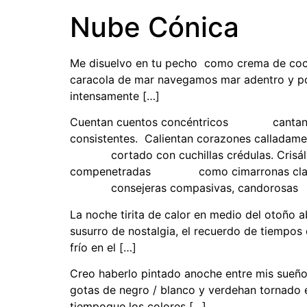
Nube Cónica
Me disuelvo en tu pecho como crema de coco 
caracola de mar navegamos mar adentro y por l
intensamente […]
Cuentan cuentos concéntricos cantan
consistentes. Calientan corazones calla
cortado con cuchillas crédulas. Cris
compenetradas como cimarronas clarividen
consejeras compasivas, candorosas 
La noche tirita de calor en medio del otoño 
susurro de nostalgia, el recuerdo de tiempos
frío en el […]
Creo haberlo pintado anoche entre mis sueños
gotas de negro / blanco y verdehan tornado 
tiempoque los colores […]