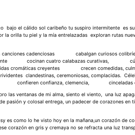
bajo el cálido sol caribeño tu suspiro intermitente es su
a orilla tu piel y la mía entrelazadas exploran rutas nuevas
 canciones cadenciosas cabalgan curiosos colib
damente cocinan cuatro calabazas curativas, cúmulo
álidas cromáticas creyentes crecen comedidas, c
tes clandestinas, ceremoniosas, complacidas. Célebr
confieren confianza, clemencia, cinceladas com
abro las ventanas de mi alma, siento el viento, una luz ap
 de pasión y colosal entrega, un padecer de corazones en t
y es como lo he visto hoy en la mañana,un corazón de color
ese corazón en gris y cremaya no se refracta una luz tran