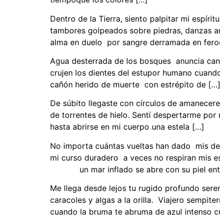
Dentro de la Tierra, siento palpitar mi espíri
tambores golpeados sobre piedras, danzas ance
alma en duelo por sangre derramada en fero
Agua desterrada de los bosques anuncia canci
crujen los dientes del estupor humano cuand
cañón herido de muerte con estrépito de […
De súbito llegaste con círculos de amanece
de torrentes de hielo. Sentí despertarme por
hasta abrirse en mi cuerpo una estela […]
No importa cuántas vueltas han dado mi
mi curso duradero a veces no respiran mis
un mar inflado se abre con su piel ent
Me llega desde lejos tu rugido profundo sere
caracoles y algas a la orilla. Viajero sempi
cuando la bruma te abruma de azul intenso cu