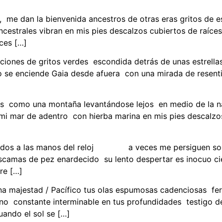
tu, me dan la bienvenida ancestros de otras eras gritos de e
strales vibran en mis pies descalzos cubiertos de raíces c
ces […]
ones de gritos verdes escondida detrás de unas estrellas 
o se enciende Gaia desde afuera con una mirada de resenti
]
res como una montaña levantándose lejos en medio de la 
 mi mar de adentro con hierba marina en mis pies descalzo
s dedos a las manos del reloj a veces me persigue
 escamas de pez enardecido su lento despertar es inoc
re […]
na majestad / Pacífico tus olas espumosas cadenciosas fer
terno constante interminable en tus profundidades testigo 
ando el sol se […]