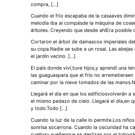
compra, […]
Cuando el frío escapaba de la casaaves diminu
melodía iba al compásde la máquina de cose
árboles. Creyendo que desde ahíEra posible di
Cortaron el árbol de damascos imperiales del 
su copa.Nadie se sube a un rosal. Las abeja
el jardín vecino. […]
El país donde viví,tuve hijos,y aprendí una 
las guaguaspara que el frío no arremetierae
caminar por la nieve tomados de las manos.N
Llegará el día en que los edificiosvolverán a
el mismo pedazo de cielo. Llegará el día,en q
y todo.Todo […]
Cuando la luz de la calle lo permite.Los niñ
sonrisa socarrona. Cuando la oscuridad ha ca
cuellosy sueñanque se deslizan por el tobogá