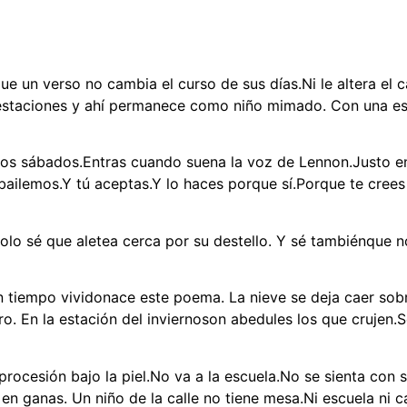
e un verso no cambia el curso de sus días.Ni le altera el
as estaciones y ahí permanece como niño mimado. Con una 
a los sábados.Entras cuando suena la voz de Lennon.Justo 
bailemos.Y tú aceptas.Y lo haces porque sí.Porque te crees i
olo sé que aletea cerca por su destello. Y sé tambiénque no
n tiempo vividonace este poema. La nieve se deja caer sobre
. En la estación del inviernoson abedules los que crujen.So
 procesión bajo la piel.No va a la escuela.No se sienta con
 ganas. Un niño de la calle no tiene mesa.Ni escuela ni ca