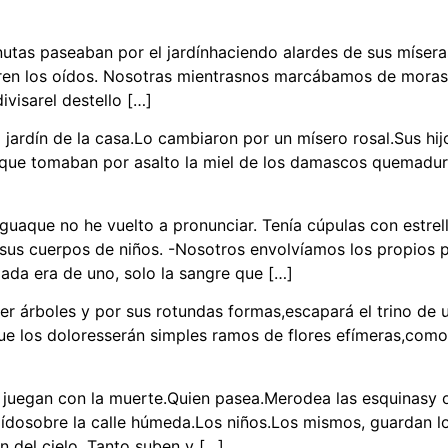
tas paseaban por el jardínhaciendo alardes de sus míseras 
ren los oídos. Nosotras mientrasnos marcábamos de moras 
visarel destello […]
jardín de la casa.Lo cambiaron por un mísero rosal.Sus hij
s que tomaban por asalto la miel de los damascos quemadu
lenguaque no he vuelto a pronunciar. Tenía cúpulas con estr
n sus cuerpos de niños. -Nosotros envolvíamos los propio
ada era de uno, solo la sangre que […]
 ser árboles y por sus rotundas formas,escapará el trino de 
ue los doloresserán simples ramos de flores efímeras,como 
os juegan con la muerte.Quien pasea.Merodea las esquinasy 
ídosobre la calle húmeda.Los niños.Los mismos, guardan lo
n del cielo. Tanto suben y […]