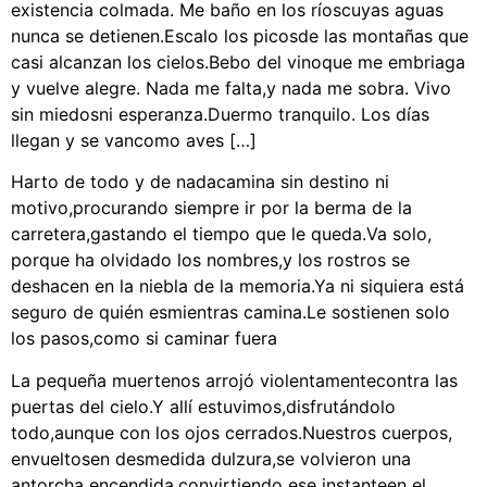
existencia colmada. Me baño en los ríoscuyas aguas
nunca se detienen.Escalo los picosde las montañas que
casi alcanzan los cielos.Bebo del vinoque me embriaga
y vuelve alegre. Nada me falta,y nada me sobra. Vivo
sin miedosni esperanza.Duermo tranquilo. Los días
llegan y se vancomo aves […]
Harto de todo y de nadacamina sin destino ni
motivo,procurando siempre ir por la berma de la
carretera,gastando el tiempo que le queda.Va solo,
porque ha olvidado los nombres,y los rostros se
deshacen en la niebla de la memoria.Ya ni siquiera está
seguro de quién esmientras camina.Le sostienen solo
los pasos,como si caminar fuera
La pequeña muertenos arrojó violentamentecontra las
puertas del cielo.Y allí estuvimos,disfrutándolo
todo,aunque con los ojos cerrados.Nuestros cuerpos,
envueltosen desmedida dulzura,se volvieron una
antorcha encendida,convirtiendo ese instanteen el