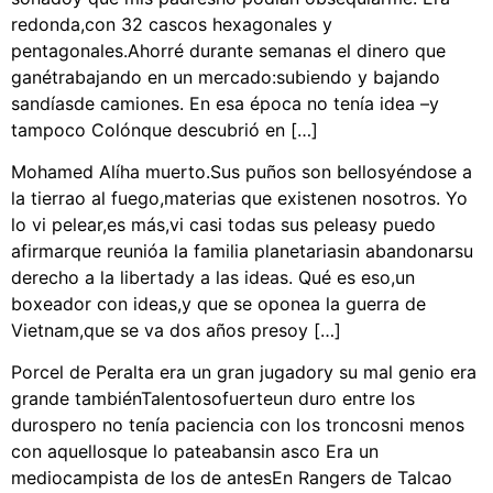
redonda,con 32 cascos hexagonales y
pentagonales.Ahorré durante semanas el dinero que
ganétrabajando en un mercado:subiendo y bajando
sandíasde camiones. En esa época no tenía idea –y
tampoco Colónque descubrió en […]
Mohamed Alíha muerto.Sus puños son bellosyéndose a
la tierrao al fuego,materias que existenen nosotros. Yo
lo vi pelear,es más,vi casi todas sus peleasy puedo
afirmarque reunióa la familia planetariasin abandonarsu
derecho a la libertady a las ideas. Qué es eso,un
boxeador con ideas,y que se oponea la guerra de
Vietnam,que se va dos años presoy […]
Porcel de Peralta era un gran jugadory su mal genio era
grande tambiénTalentosofuerteun duro entre los
durospero no tenía paciencia con los troncosni menos
con aquellosque lo pateabansin asco Era un
mediocampista de los de antesEn Rangers de Talcao