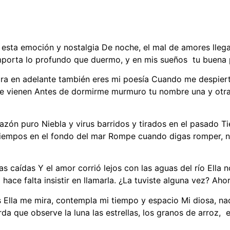
sta emoción y nostalgia De noche, el mal de amores llega a
importa lo profundo que duermo, y en mis sueños tu buena 
ra en adelante también eres mi poesía Cuando me despierto
me vienen Antes de dormirme murmuro tu nombre una y otr
zón puro Niebla y virus barridos y tirados en el pasado T
s tiempos en el fondo del mar Rompe cuando digas romper, 
 caídas Y el amor corrió lejos con las aguas del río Ella n
o hace falta insistir en llamarla. ¿La tuviste alguna vez? Ah
es Ella me mira, contempla mi tiempo y espacio Mi diosa,
 que observe la luna las estrellas, los granos de arroz, el 