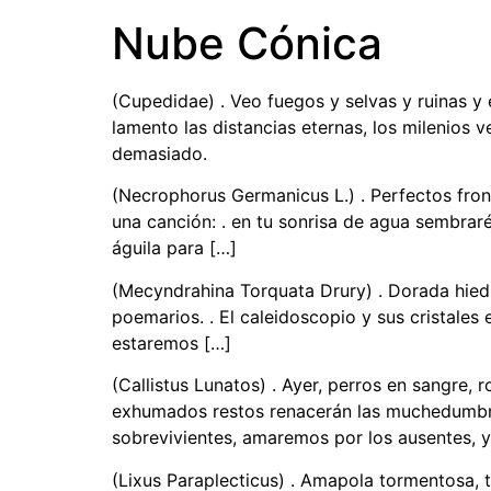
Nube Cónica
(Cupedidae) . Veo fuegos y selvas y ruinas y
lamento las distancias eternas, los milenios 
demasiado.
(Necrophorus Germanicus L.) . Perfectos front
una canción: . en tu sonrisa de agua sembraré 
águila para […]
(Mecyndrahina Torquata Drury) . Dorada hiedra,
poemarios. . El caleidoscopio y sus cristales 
estaremos […]
(Callistus Lunatos) . Ayer, perros en sangre,
exhumados restos renacerán las muchedumbres
sobrevivientes, amaremos por los ausentes, y
(Lixus Paraplecticus) . Amapola tormentosa, tr