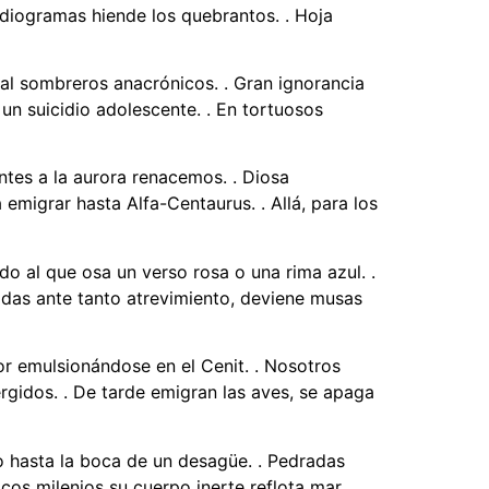
rdiogramas hiende los quebrantos. . Hoja
ual sombreros anacrónicos. . Gran ignorancia
un suicidio adolescente. . En tortuosos
ntes a la aurora renacemos. . Diosa
emigrar hasta Alfa-Centaurus. . Allá, para los
do al que osa un verso rosa o una rima azul. .
adas ante tanto atrevimiento, deviene musas
lor emulsionándose en el Cenit. . Nosotros
rgidos. . De tarde emigran las aves, se apaga
ro hasta la boca de un desagüe. . Pedradas
cos milenios su cuerpo inerte reflota mar