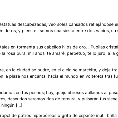
 estatuas descabezadas, veo soles cansados reflejándose en 
venideros, y pienso: . somos una siesta entre dos vacíos, 
ales en tormenta sus cabellos hilos de oro. . Pupilas crist
la rosa pura, mil años, te amaré, perpetuo, te lo juro, a la
 en la ciudad se pudre, en el cielo se marchita, y deja tra
en la plaza nos encanta, hacia el mundo en voltereta tras fut
 rodamos en tus pechos; hoy, quejumbrosos aullamos al paso 
, desnudos seremos ríos de ternura, y pulsarán tus sienes
 ningún […]
opel de potros hiperbóreos o grito de espanto inútil brilla 