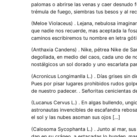
palomas o abrirse las venas y caer desnudo f
trémula de fuego, siembras tus besos y al rec
(Meloe Violaceus) . Lejana, nebulosa imaginar
que nadie nos recuerde, mas aceptada la fosa
caminos escribiremos tu nombre en letra gót
(Anthaxia Candens) . Nike, pétrea Nike de Sam
degollada, en medio del caos, cada uno de nos
nostálgicos un sol dorado y uno escarlata par
(Acronicus Longimanlla L.) . Días grises sin d
Pues por pisar lugares prohibidos rudos gol
de nuestro padecer. . Señoritas cenicientas d
(Lucanus Cervus L.) . En algas bullendo, ungi
astronautas invencibles de escafandra rebosan
el sol y las nubes asoman sus ojos […]
(Calosoma Sycophanta L.) . Junto al mar, sus 
dan en su cráneo, a estacadas lo hunden, mas 