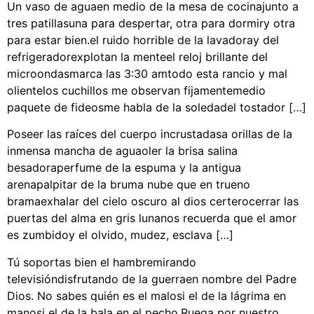
Un vaso de aguaen medio de la mesa de cocinajunto a
tres patillasuna para despertar, otra para dormiry otra
para estar bien.el ruido horrible de la lavadoray del
refrigeradorexplotan la menteel reloj brillante del
microondasmarca las 3:30 amtodo esta rancio y mal
olientelos cuchillos me observan fijamentemedio
paquete de fideosme habla de la soledadel tostador […]
Poseer las raíces del cuerpo incrustadasa orillas de la
inmensa mancha de aguaoler la brisa salina
besadoraperfume de la espuma y la antigua
arenapalpitar de la bruma nube que en trueno
bramaexhalar del cielo oscuro al dios certerocerrar las
puertas del alma en gris lunanos recuerda que el amor
es zumbidoy el olvido, mudez, esclava […]
Tú soportas bien el hambremirando
televisióndisfrutando de la guerraen nombre del Padre
Dios. No sabes quién es el malosi el de la lágrima en
manosi el de la bala en el pecho.Ruega por nuestro