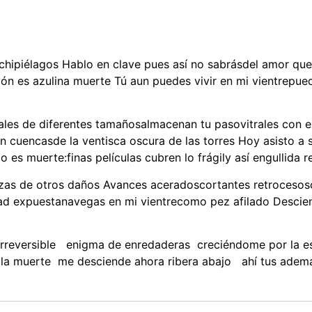
rchipiélagos Hablo en clave pues así no sabrásdel amor que
ción es azulina muerte Tú aun puedes vivir en mi vientrepue
les de diferentes tamañosalmacenan tu pasovitrales con e
in cuencasde la ventisca oscura de las torres Hoy asisto 
 es muerte:finas películas cubren lo frágily así engullida
trizas de otros daños Avances aceradoscortantes retrocesos
vidad expuestanavegas en mi vientrecomo pez afilado Desci
irreversible enigma de enredaderas creciéndome por la 
la muerte me desciende ahora ribera abajo ahí tus ademan