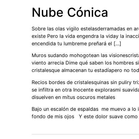
Nube Cónica
Sobre las olas vigilo estelasderramadas en a
existe Pero la vida engendra la viday la inac
encendida tu lumbreme preñará el […]
Muros sudando mohogotean las visionescrista
viento arrecia Dime qué saben los hombres s
cristalesque almacenan tu estadíapero no todo
Recios bordes de cristalesquinas sin puliry 
se infiltra en otra Inocente explorasmi sua
disuelven en mítus oscuros metales
Bajo un escalón de espaldas me muevo a lo 
fondo de mis ojos Y este dolor suave como 