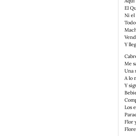
Aquí 
El Q
Ni el
Todo 
Mach
Vend
Y lle
Cabr
Me s
Una 
A lo 
Y si
Bebi
Comp
Los e
Para
Flor
Flor