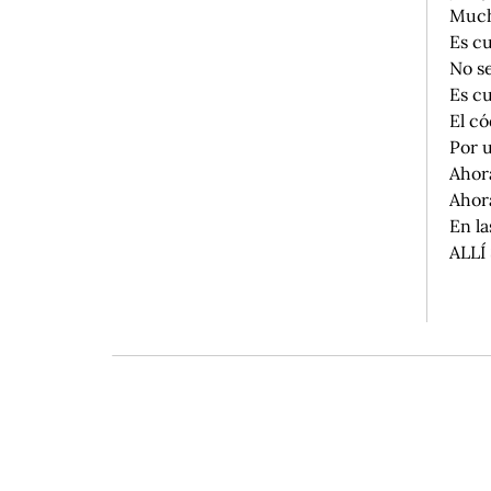
Much
Es c
No s
Es c
El có
Por u
Ahora
Ahora
En la
ALLÍ