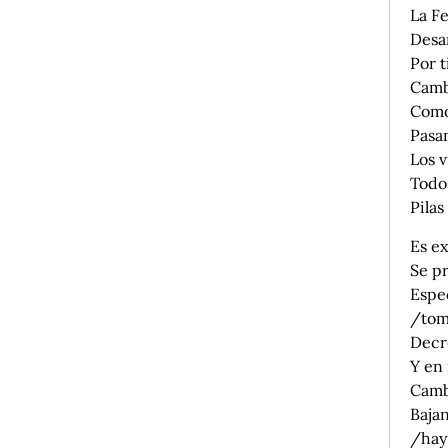
La Fe
Desar
Por t
Camb
Como
Pasan
Los v
Todo
Pilas
Es ex
Se p
Espe
/tom
Decr
Y en
Camb
Bajan
/hay