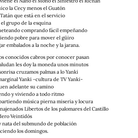
viene el Nano el Mono el Siniestro el Richah
uico la Cecy menos el Guatón
 Tatán que está en el servicio
el grupo de la esquina
eteando comprando fácil empeñando
iendo pobre para mover el güiro
gar embalados a la noche y la jarana.
os conocidos cabros por conocer pasan
aludan les doy la moneda unos minutos
sonrisa cruzamos palmas a lo Yanki
marginal Yanki -cultura de TV Yanki-
guen adelante su camino
endo y viviendo a todo ritmo
artiendo música pierna miseria y locura
najenados Libertos de los palomares del Castillo
dero Veintidós
 y nata del submundo de población
eciendo los domingos.