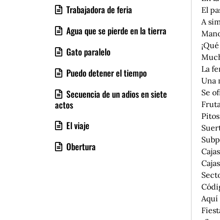
Trabajadora de feria
El pa
A sim
Agua que se pierde en la tierra
Manos
¡Qué
Gato paralelo
Much
La fe
Puedo detener el tiempo
Una 
Secuencia de un adios en siete
Se o
actos
Fruta
Pitos
El viaje
Suert
Subp
Obertura
Cajas
Caja
Secto
Códig
Aquí 
Fiest