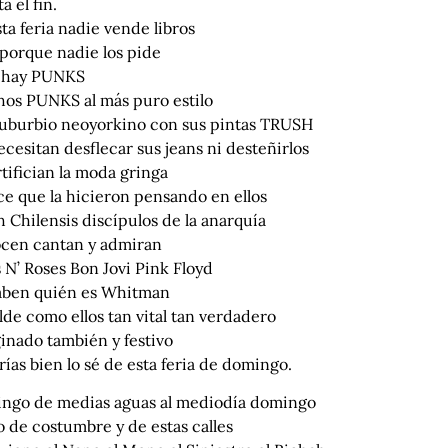
a el fin.
ta feria nadie vende libros
 porque nadie los pide
 hay PUNKS
os PUNKS al más puro estilo
suburbio neoyorkino con sus pintas TRUSH
cesitan desflecar sus jeans ni desteñirlos
tifician la moda gringa
ce que la hicieron pensando en ellos
 Chilensis discípulos de la anarquía
cen cantan y admiran
 N’ Roses Bon Jovi Pink Floyd
aben quién es Whitman
de como ellos tan vital tan verdadero
inado también y festivo
ías bien lo sé de esta feria de domingo.
ngo de medias aguas al mediodía domingo
 de costumbre y de estas calles