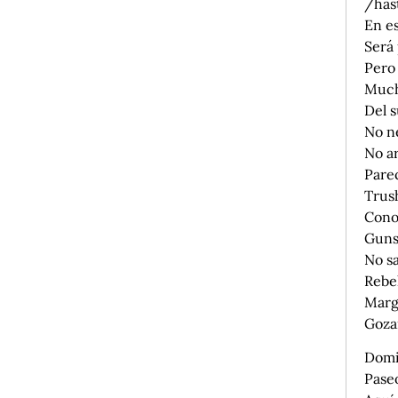
/hast
En es
Será
Pero
Much
Del 
No ne
No ar
Pare
Trush
Cono
Guns
No s
Rebel
Marg
Gozar
Domi
Paseo