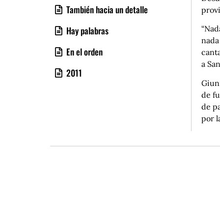
También hacia un detalle
provi
“Nada
Hay palabras
nada 
En el orden
cant
a San
2011
Giuni
de fu
de pa
por l